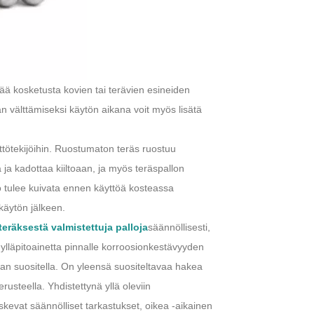
tää kosketusta kovien tai terävien esineiden
n välttämiseksi käytön aikana voit myös lisätä
yttötekijöihin. Ruostumaton teräs ruostuu
 ja kadottaa kiiltoaan, ja myös teräspallon
o tulee kuivata ennen käyttöä kosteassa
käytön jälkeen.
eräksestä valmistettuja palloja
säännöllisesti,
 ylläpitoainetta pinnalle korroosionkestävyyden
kaan suositella. On yleensä suositeltavaa hakea
rusteella. Yhdistettynä yllä oleviin
evat säännölliset tarkastukset, oikea -aikainen