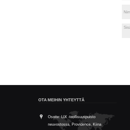
OTA MEIHIN YHTEYTTÄ
Osoite: LIX -teollisuuspuisto
neuvostossa, Providence, Kiina