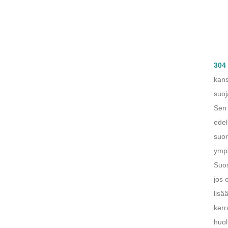
304 
kans
suoj
Sen 
edel
suor
ympä
Suos
jos 
lisä
kerr
huol