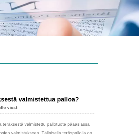
Live
sestä valmistettua palloa?
lle viesti
 teräksestä valmistettu pallotuote pääasiassa
sien valmistukseen. Tällaisella teräspallolla on