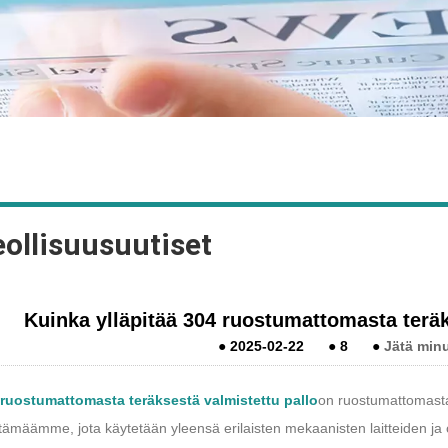
ollisuusuutiset
Kuinka ylläpitää 304 ruostumattomasta teräk
●
2025-02-22
●
8
●
Jätä minu
ruostumattomasta teräksestä valmistettu pallo
on ruostumattomasta
tämäämme, jota käytetään yleensä erilaisten mekaanisten laitteiden ja o