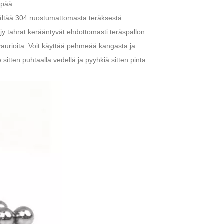
mpää.
isältää 304 ruostumattomasta teräksestä
ljy tahrat kerääntyvät ehdottomasti teräspallon
a vaurioita. Voit käyttää pehmeää kangasta ja
itten puhtaalla vedellä ja pyyhkiä sitten pinta