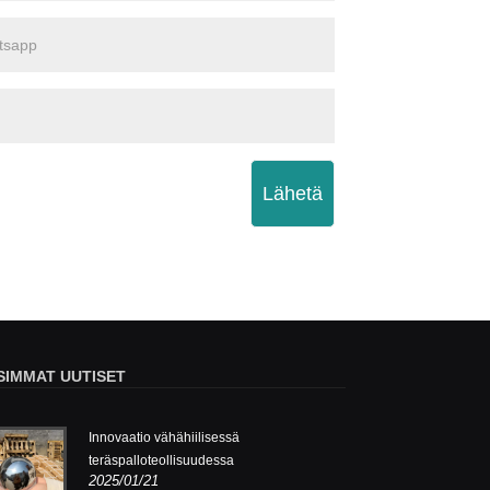
Lähetä
SIMMAT UUTISET
Innovaatio vähähiilisessä
Inno
teräspalloteollisuudessa
terä
2025/01/21
2025