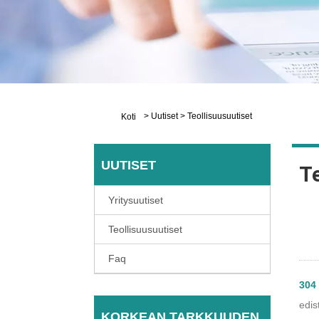
>
Uutiset
>
Teollisuusuutiset
Koti
UUTISET
Te
Yritysuutiset
Teollisuusuutiset
Faq
304 
edis
KORKEAN TARKKUUDEN