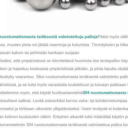
ruostumattomasta teräksestä valmistettuja palloja
Pitäisi myös vält
sa, muuten pinta voi jättää naarmuja ja kulumista. Törmäyksien ja kitka
aavan kalvon tai pehmeän kankaan suojaan.
lisäksi, että ympäristössä on kiinnitettävä huomiota itse teräspallon kä
leen ja hapettuu kosteassa ympäristössä pitkään, ja pinta lopulta värjää
ituskyky vaarantuu. Siksi ruostumattomasta teräksestä valmistettu pall
ristössä, ja se tulisi myös varastoida tuuletettuun ja kuivaan paikkaan 
ittelemme myös, että käytät huoltoasiamiehiä
304 ruostumattomasta t
olosuhteet sallivat. Levitä esimerkiksi kerros vaha- tai kohdennetumpaa
ämiseksi ja kirkkaan ulkonäön ylläpitämiseksi. Usein levitystä ei kuiten
an kolmen kuukauden välein. Erityinen aikaväli tulisi määrittää käytön pe
tomenetelmiin 304 ruostumattomasta teräksestä valmistettua palloa kosk