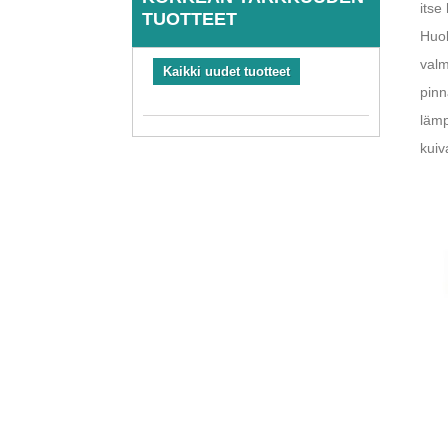
itse
TUOTTEET
Huol
valm
Kaikki uudet tuotteet
pinn
lämp
kuiv