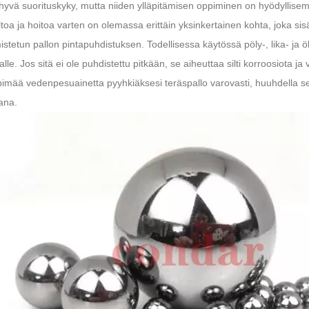
 hyvä suorituskyky, mutta niiden ylläpitämisen oppiminen on hyödyllise
toa ja hoitoa varten on olemassa erittäin yksinkertainen kohta, joka s
istetun pallon pintapuhdistuksen. Todellisessa käytössä pöly-, lika- ja ö
alle. Jos sitä ei ole puhdistettu pitkään, se aiheuttaa silti korroosiota j
imää vedenpesuainetta pyyhkiäksesi teräspallo varovasti, huuhdella se s
ana.