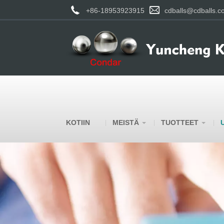
+86-18953923915
cdballs@cdballs.c
KOTIIN
MEISTÄ
TUOTTEET