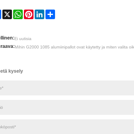
Facebook
X
WhatsApp
Pinterest
LinkedIn
Share
llinen:
Ei uutisia
raava:
Mihin G2000 1085 alumiinipallot ovat käytetty ja miten valita oi
etä kysely